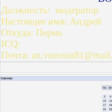
Должность: модератор
Настоящее имя: Андрей
Откуда: Пермь
ICQ:
Почта: an.voronin81@mail
Calendar
Пн
Вт
3
4
10
11
17
18
24
25